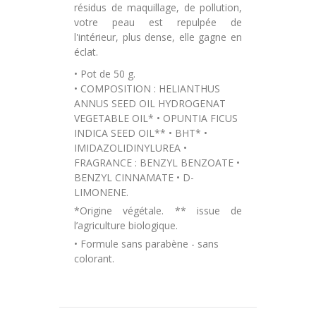
résidus de maquillage, de pollution,
votre peau est repulpée de
l'intérieur, plus dense, elle gagne en
éclat.
•
Pot de 50 g.
• COMPOSITION : HELIANTHUS
ANNUS SEED OIL HYDROGENAT
VEGETABLE OIL* • OPUNTIA FICUS
INDICA SEED OIL** • BHT* •
IMIDAZOLIDINYLUREA •
FRAGRANCE : BENZYL BENZOATE •
BENZYL CINNAMATE • D-
LIMONENE.
*Origine végétale. ** issue de
l’agriculture biologique.
• Formule sans parabène - sans
colorant.